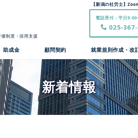
【新潟の社労士】Zoom
電話受付：平日9:00
025-367-
評価制度・採用支援
助成金
顧問契約
就業規則作成・改
新着情報