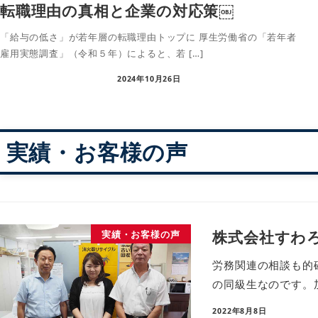
転職理由の真相と企業の対応策￼
「給与の低さ」が若年層の転職理由トップに 厚生労働省の「若年者
雇用実態調査」（令和５年）によると、若 […]
2024年10月26日
実績・お客様の声
株式会社すわ
実績・お客様の声
労務関連の相談も的
の同級生なのです。
2022年8月8日